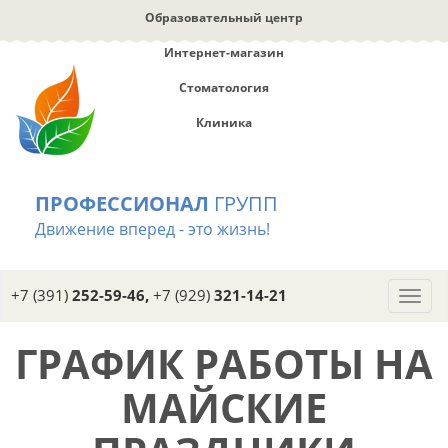
Перейти
Образовательный центр
к
основному
Интернет-магазин
содержанию
Стоматология
Клиника
ПРОФЕССИОНАЛ
ГРУПП
Движение вперед - это жизнь!
+7 (391)
252-59-46,
+7 (929)
321-14-21
Toggl
navig
ГРАФИК РАБОТЫ НА
МАЙСКИЕ