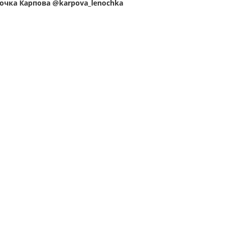
очка Карпова @karpova_lenochka