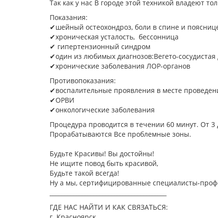
Так как у нас В городе этой техникой владеют тол
Показания:
✔шейный остеохондроз, боли в спине и поясни
✔хроническая усталость, бессонница
✔ гипертензионный синдром
✔один из любимых диагнозов:Вегето-сосудистая
✔хронические заболевания ЛОР-органов
Противопоказания:
✔воспалительные проявления в месте проведе
✔ОРВИ
✔онкологические заболевания
Процедура проводится в течении 60 минут. От 3 
Прорабатываются Все проблемные зоны.
Будьте Красивы! Вы достойны!
Не ищите повод быть красивой,
Будьте такой всегда!
Ну а мы, сертифицированные специалисты-профе
________________________________________
ГДЕ НАС НАЙТИ И КАК СВЯЗАТЬСЯ:
г. Красноярск