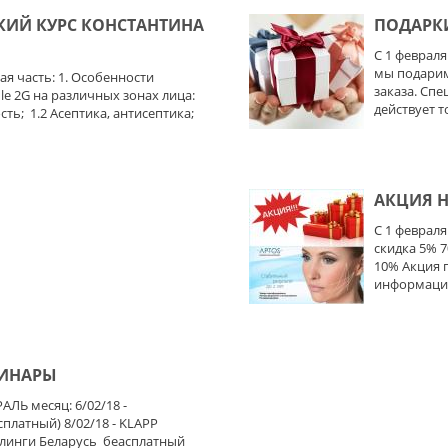
СКИЙ КУРС КОНСТАНТИНА
ПОДАРКИ
С 1 феврал
мы подарим
я часть: 1. Особенности
заказа. Спе
e 2G на различных зонах лица:
действует т
ть; 1.2 Асептика, антисептика;
АКЦИЯ Н
С 1 февраля
скидка 5% 7
10% Акция 
информация
МИНАРЫ
ЛЬ месяц: 6/02/18 -
платный) 8/02/18 - KLAPP
Пилинги Беларусь беасплатный