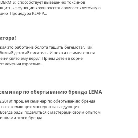
I DERMIS: способствует выведению токсинов
ащитные функции кожи восстанавливает клеточную
цию Процедура KLAPP...
ктора!
гкая это работа-из болота тащить бегемота". Так
бимый детский писатель. И пока я не имел опыта
ей-я свято ему верил. Прием детей в корне
от лечения взрослых...
семинар по обертыванию бренда LEMA
02.2018г прошел семинар по обертыванию бренда
 всех желающих мастеров на следующих
 Всегда рады поделиться с мастерами своим опытом
ишками этого бренда