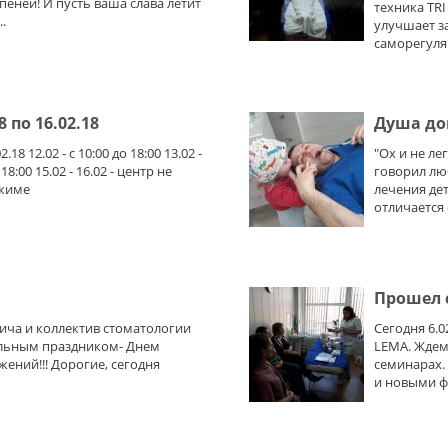
пеней! И пусть ваша слава летит
техника TR
.
улучшает з
саморегуля
8 по 16.02.18
Душа до
.18 12.02 - с 10:00 до 18:00 13.02 -
"Ох и не ле
 18:00 15.02 - 16.02 - центр не
говорил лю
ежиме
лечения дет
отличается 
Прошел 
ича и коллектив стоматологии
Сегодня 6.
альным праздником- Днем
LEMA. Ждем
жений!!! Дорогие, сегодня
семинарах.
и новыми ф