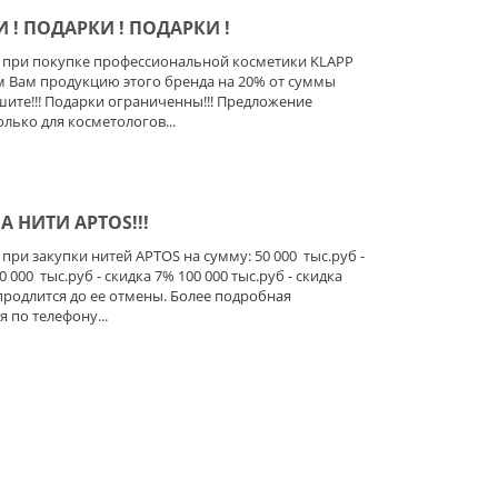
 ! ПОДАРКИ ! ПОДАРКИ !
я при покупке профессиональной косметики KLAPP
 Вам продукцию этого бренда на 20% от суммы
шите!!! Подарки ограниченны!!! Предложение
олько для косметологов...
А НИТИ APTOS!!!
 при закупки нитей APTOS на сумму: 50 000 тыс.руб -
0 000 тыс.руб - скидка 7% 100 000 тыс.руб - скидка
продлится до ее отмены. Более подробная
 по телефону...